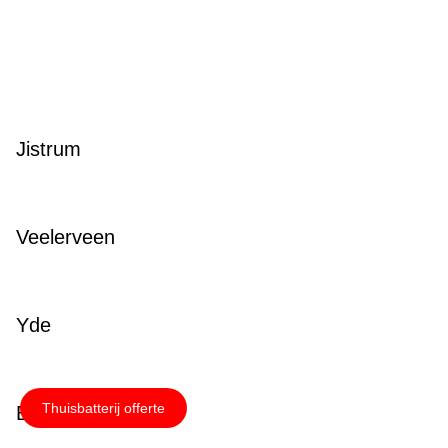
Jistrum
Veelerveen
Yde
Thuisbatterij offerte
Brantgum